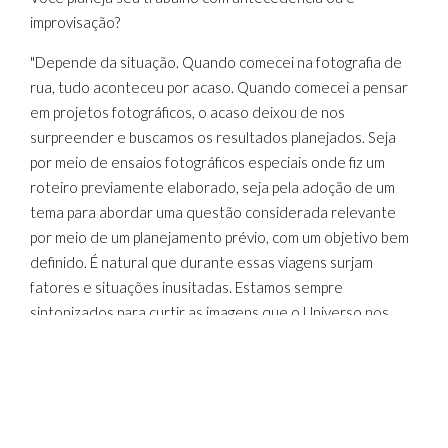
improvisação?
"Depende da situação. Quando comecei na fotografia de
rua, tudo aconteceu por acaso. Quando comecei a pensar
em projetos fotográficos, o acaso deixou de nos
surpreender e buscamos os resultados planejados. Seja
por meio de ensaios fotográficos especiais onde fiz um
roteiro previamente elaborado, seja pela adoção de um
tema para abordar uma questão considerada relevante
por meio de um planejamento prévio, com um objetivo bem
definido. É natural que durante essas viagens surjam
fatores e situações inusitadas. Estamos sempre
sintonizados para curtir as imagens que o Universo nos
apresenta. ”
Que processo, materiais, técnicas, etc., você usa para criar
sua obra de arte?
“Utilizo fotografia e tratamento com edição de imagens,